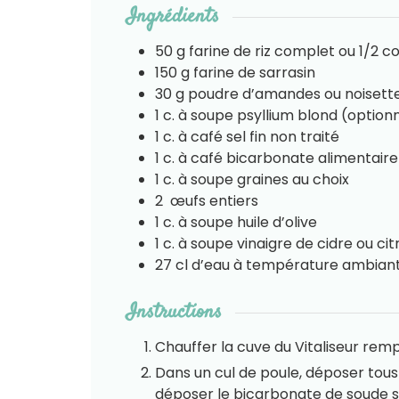
Ingrédients
50
g
farine de riz complet ou 1/2 
150
g
farine de sarrasin
30
g
poudre d’amandes ou noisett
1
c. à soupe
psyllium blond (optionn
1
c. à café
sel fin non traité
1
c. à café
bicarbonate alimentaire
1
c. à soupe
graines au choix
2
œufs entiers
1
c. à soupe
huile d’olive
1
c. à soupe
vinaigre de cidre ou cit
27
cl
d’eau à température ambian
Instructions
Chauffer la cuve du Vitaliseur remp
Dans un cul de poule, déposer tous 
déposer le bicarbonate de soude su