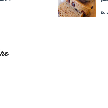
annelle
Bana
Sui