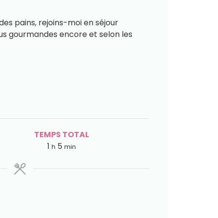
n des pains, rejoins-moi en séjour
plus gourmandes encore et selon les
TEMPS TOTAL
1
5
h
min