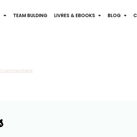
S
TEAM BULDING
LIVRES & EBOOKS
BLOG
C
 Commentaire
s