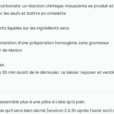
bicarbonate. La réaction chimique moussante se produit et
er les œufs et battre en omelette
ts liquides sur les ingrédients secs
btention d’une préparation homogène, sans grumeaux
ur de Marion
min
 30 min avant de le démouler. Le laisser reposer et ventile
 ressemble plus à une pâte à cake qu’à pain.
 qu’il sera bien séché (environ 2 à 3h après l’avoir sorti d