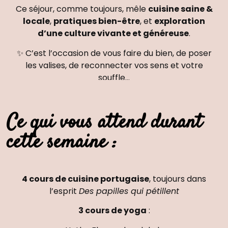
Ce séjour, comme toujours, mêle
cuisine saine &
locale
,
pratiques bien-être
, et
exploration
d’une culture vivante et généreuse
.
✨
C’est l’occasion de vous faire du bien, de poser
les valises, de reconnecter vos sens et votre
souffle…
Le tout dans une ambiance joyeuse, simple et
profondément humaine – comme un moment
entre copines où tout peut ralentir.
Ce qui vous attend durant
cette semaine :
4 cours de cuisine portugaise
, toujours dans
l’esprit
Des papilles qui pétillent
3 cours de yoga
: