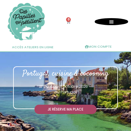
0
MON COMPTE
ACCÈS ATELIERS EN LIGNE
Portugal, cuisine & cocooning
📅 Du 4 au 11 octobre 2026 –
au Portugal
JE RÉSERVE MA PLACE