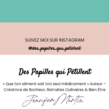
univers
avec
passion et
professionnalisme.
On est
assuré de
faire des
rencontres
SUIVEZ MOI
SUR INSTAGRAM
lumineuses,
@des_papilles_qui_petillent
de manger
des plats
savoureux,
de
Des Papilles qui Pétillent
découvrir
des lieux
insolites. Je
« Que ton aliment soit ton seul médicament » Auteur –
repars en
Créatrice de Bonheur, Retraites Culinaires & Bien Être
Novembre
les yeux
Jennifer Martin
fermés.