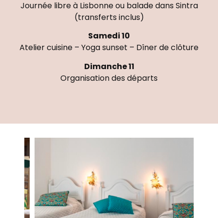
Journée libre à Lisbonne ou balade dans Sintra
(transferts inclus)
Samedi 10
Atelier cuisine – Yoga sunset – Dîner de clôture
Dimanche 11
Organisation des départs
Le lieu du séjour : Surf
& Yoga house à Cascais