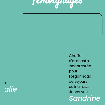
Temoignages
Cheffe
d'orchestre
incontestée
pour
l'organisation
de séjours
culinaires,
e
Jenny vous
Sandrine
emporte
dans son