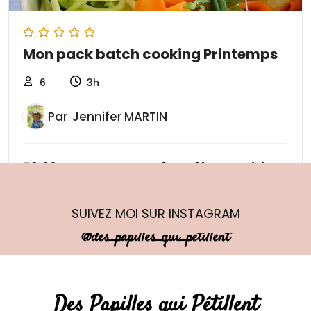
Mon pack batch cooking Printemps
6
3h
Jennifer MARTIN
56,00
€
SUIVEZ MOI
SUR INSTAGRAM
@des_papilles_qui_petillent
Des Papilles qui Pétillent