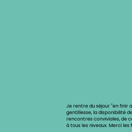
Cheffe d'orchestre incontest
son univers avec passion et 
manger des plats savoureux, 
fermés. Merci Jenny, et à to