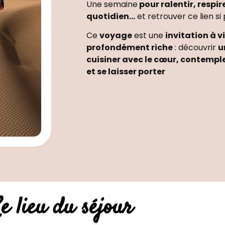
Une semaine
pour ralentir, respire
quotidien…
et retrouver ce lien s
Ce
voyage
est une
invitation à v
profondément riche
: découvrir
u
cuisiner avec le cœur, contempl
et se laisser porter
e lieu du séjour