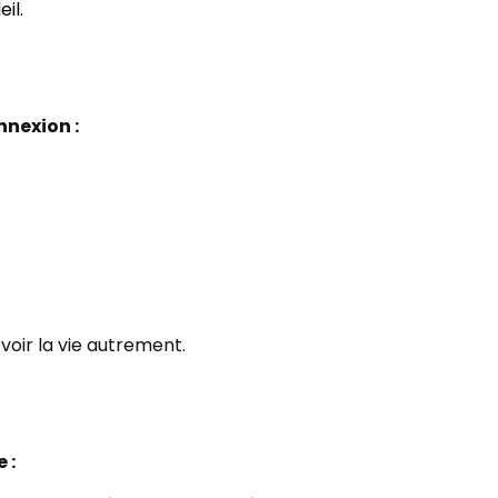
il.
nexion :
 voir la vie autrement.
 :