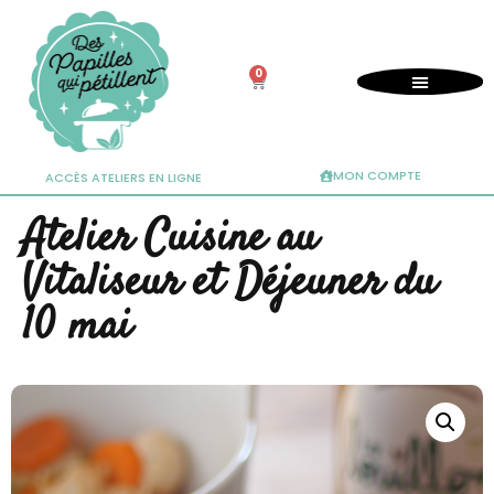
0
MON COMPTE
ACCÈS ATELIERS EN LIGNE
Atelier Cuisine au
Vitaliseur et Déjeuner du
10 mai