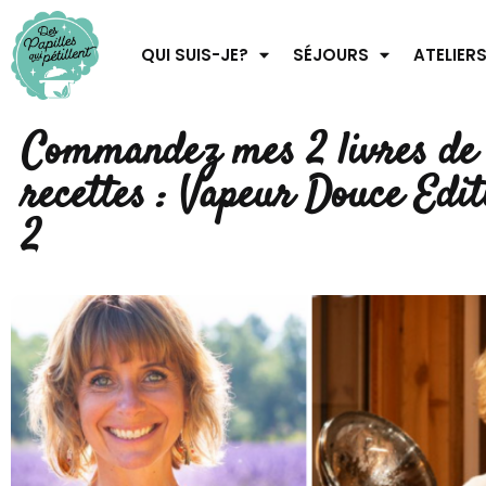
QUI SUIS-JE?
SÉJOURS
ATELIER
Commandez mes 2 livres de
recettes : Vapeur Douce Editi
2