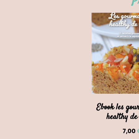
P
Ebook les gou
healthy de
7,00