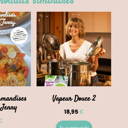
roduits similaires
rmandises
Vapeur Douce 2
 Jenny
18,95
€
€